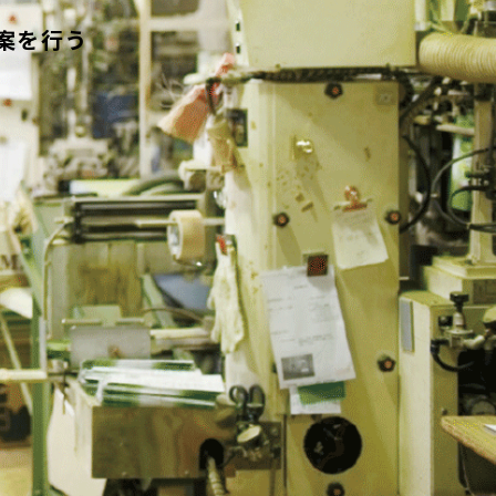
案を行う
品
製品