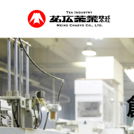
Skip
to
main
content
事業紹介
食品を軸に煎茶、抹茶等の茶類卸売、食品
を行っています。