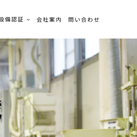
設備認証
会社案内
問い合わせ
TOP
受託加工事業-
TOP
受託内容一覧
戦
品
製品