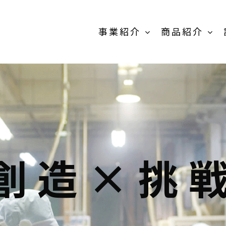
事業紹介
商品紹介
商品紹介-
OEM/PB開発事
業-TOP
創造×挑
卸売の事業
MEIKOパウダー
抹茶製
スティック
粉末茶