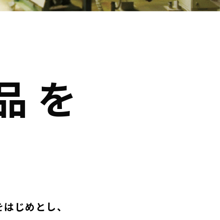
品を
。
」をはじめとし、