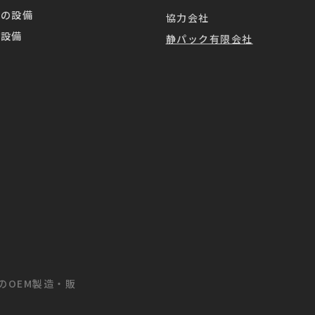
業の設備
協力会社
造設備
静パック有限会社
茶のOEM製造・販