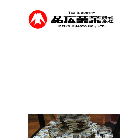
Skip
to
main
content
事業紹介
食品を軸に煎茶、抹茶等の茶類卸売、食品
を行っています。