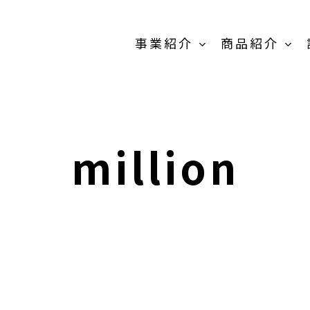
事業紹介
商品紹介
原料販売事
業
million
商品紹介-
OEM/PB開発事
業-TOP
卸売の事業
MEIKOパウダー
抹茶製
スティック
粉末茶