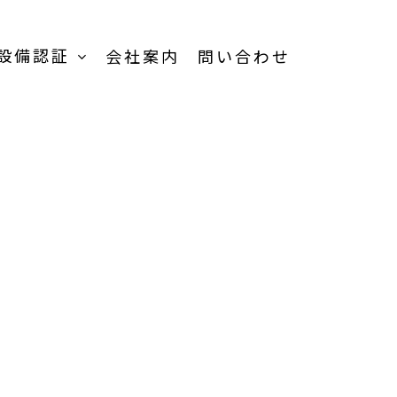
設備認証
会社案内
問い合わせ
TOP
受託加工事業-
TOP
受託内容一覧
品
製品