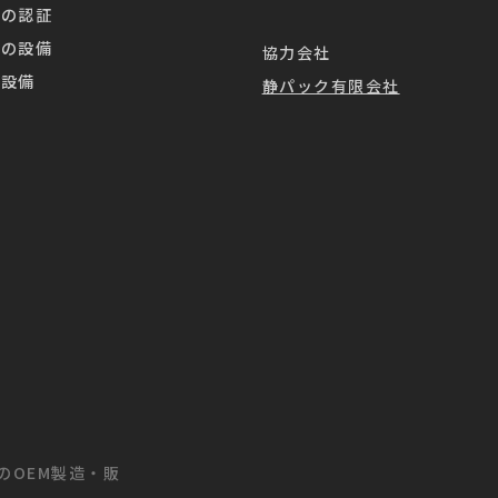
業の認証
業の設備
協力会社
造設備
静パック有限会社
茶のOEM製造・販