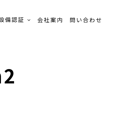
設備認証
会社案内
問い合わせ
h2
TOP
受託加工事業-
TOP
受託内容一覧
品
製品