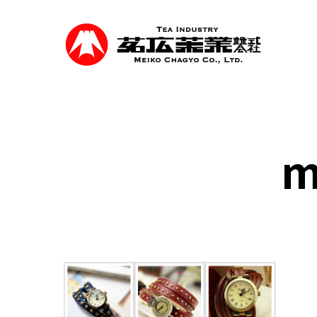
Skip
to
main
content
m
事業紹介
食品を軸に煎茶、抹茶等の茶類卸売、食品
を行っています。