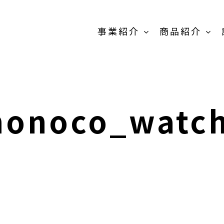
事業紹介
商品紹介
原料販売事
業
onoco_watc
商品紹介-
OEM/PB開発事
業-TOP
卸売の事業
MEIKOパウダー
抹茶製
スティック
粉末茶