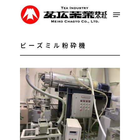
Skip
to
Menu
main
content
ビーズミル粉砕機