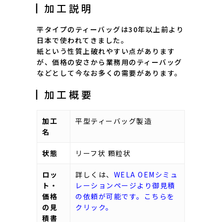
┃加工説明
平タイプのティーバッグは30年以上前より
日本で使われてきました。
紙という性質上破れやすい点があります
が、価格の安さから業務用のティーバッグ
などとして今なお多くの需要があります。
┃加工概要
加工
平型ティーバッグ製造
名
状態
リーフ状 顆粒状
ロッ
詳しくは、
WELA OEMシミュ
ト・
レーションページより御見積
価格
の依頼が可能です。こちらを
の見
クリック。
積書