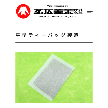
Skip
to
Menu
main
content
平型ティーバッグ製造