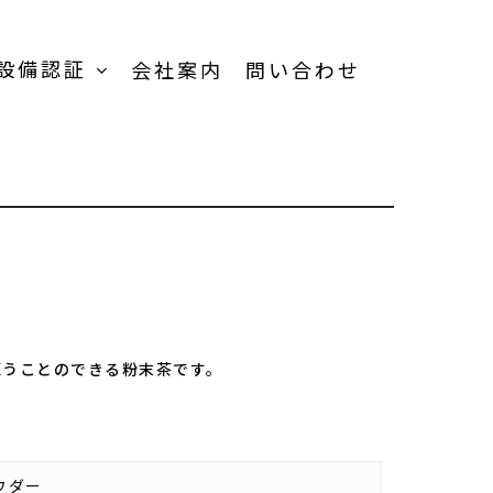
設備認証
会社案内
問い合わせ
TOP
受託加工事業-
TOP
受託内容一覧
品
謳うことのできる粉末茶です。
製品
ウダー