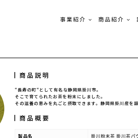
事業紹介
商品紹介
商品紹介-
┃商品説明
OEM/PB開発事
業-TOP
“長寿の町“として有名な静岡県掛川市。
卸売の事業
MEIKOパウダー
そこで育てられたお茶を粉末にしました。
抹茶製
スティック
その滋養の恵みを丸ごと摂取できます。静岡県掛川産を
┃商品概要
粉末茶
製品名
掛川粉末茶 掛川茶パ