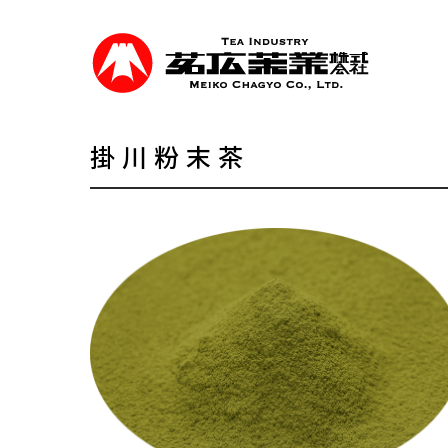
Skip
to
main
content
掛川粉末茶
事業紹介
食品を軸に煎茶、抹茶等の茶類卸売、食品
を行っています。