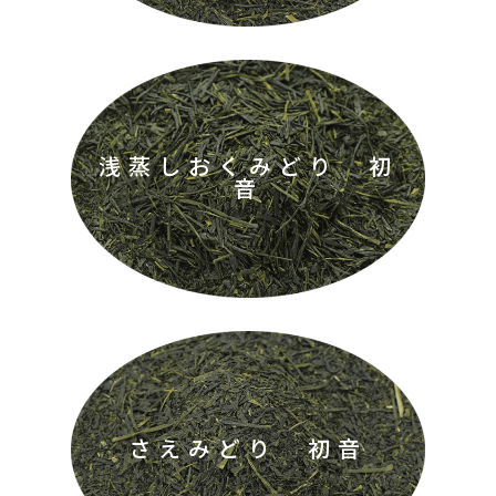
浅蒸しおくみどり 初
音
さえみどり 初音