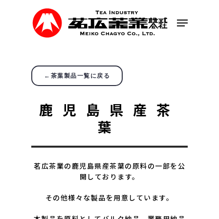
Skip
to
Menu
main
content
←茶葉製品一覧に戻る
鹿児島県産茶
葉
茗広茶業の鹿児島県産茶葉の原料の一部を公
開しております。
その他様々な製品を用意しています。
本製品を原料としてバルク納品、業務用納品