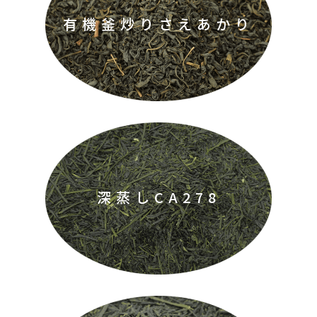
有機釜炒りさえあかり
深蒸しCA278