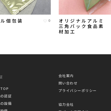
茶葉製
ール個包装
オリジナルアルミ
0
三角パック食品素
材加工
その他
会社案内
証
問い合わせ
TOP
プライバシーポリシー
業の認証
業の設備
協力会社
造設備