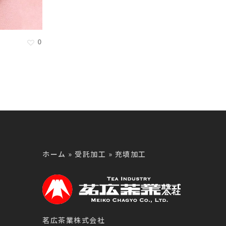
品
0
製品
ホーム
»
受託加工
»
充填加工
茗広茶業株式会社