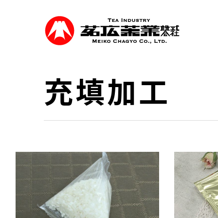
Skip
to
main
content
充填加工
事業紹介
食品を軸に煎茶、抹茶等の茶類卸売、食品
を行っています。