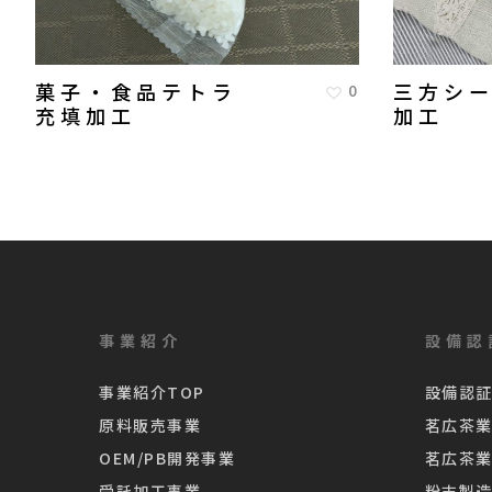
菓子・食品テトラ
三方シ
0
充填加工
加工
事業紹介
設備認
事業紹介TOP
設備認証
原料販売事業
茗広茶
OEM/PB開発事業
茗広茶
受託加工事業
粉末製