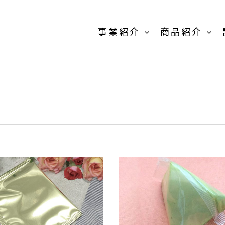
事業紹介
商品紹介
商品紹介-
OEM/PB開発事
業-TOP
卸売の事業
MEIKOパウダー
抹茶製
スティック
粉末茶