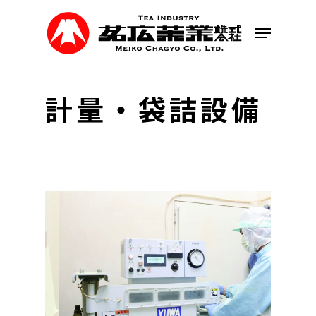
Skip
to
Menu
main
content
計量・袋詰設備