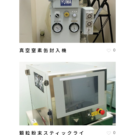
真空窒素缶封入機
0
顆粒粉末スティックライ
0