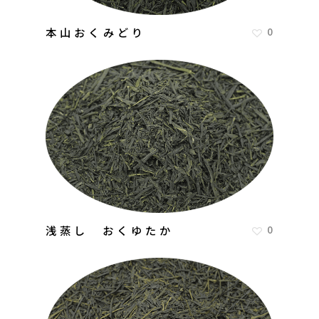
本山おくみどり
0
浅蒸し おくゆたか
0