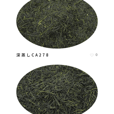
深蒸しCA278
0