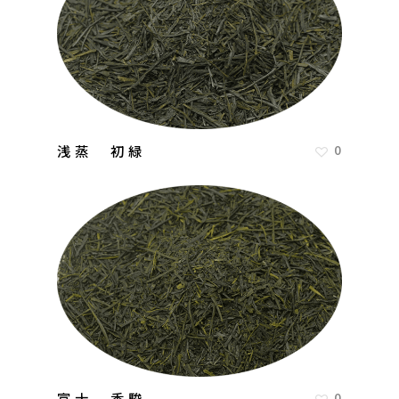
浅蒸 初緑
0
富士 香駿
0