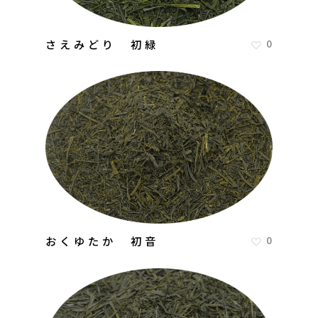
さえみどり 初緑
0
おくゆたか 初音
0