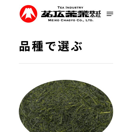
Skip
to
Menu
main
content
品種で選ぶ