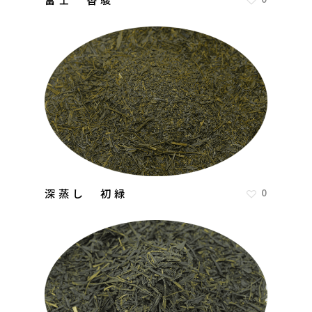
深蒸し 初緑
0