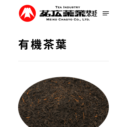
Skip
to
Menu
main
content
有機茶葉