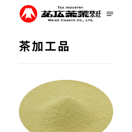
Skip
to
Menu
main
content
茶加工品