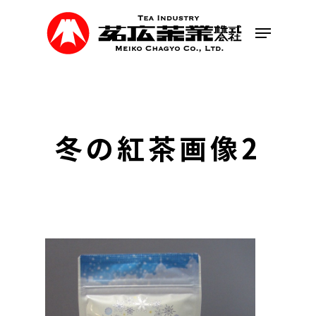
Skip
to
Menu
main
content
冬の紅茶画像2