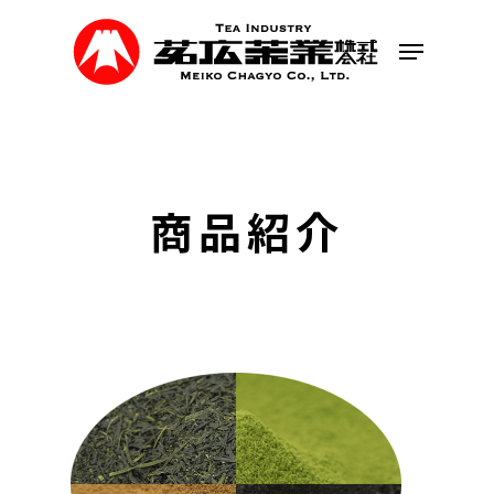
Skip
to
Menu
main
content
商品紹介