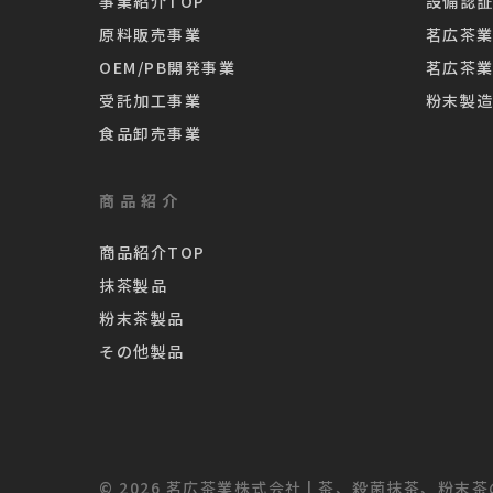
事業紹介TOP
設備認証
原料販売事業
茗広茶
OEM/PB開発事業
茗広茶
受託加工事業
粉末製
食品卸売事業
商品紹介
商品紹介TOP
抹茶製品
粉末茶製品
その他製品
© 2026 茗広茶業株式会社 | 茶、殺菌抹茶、粉末