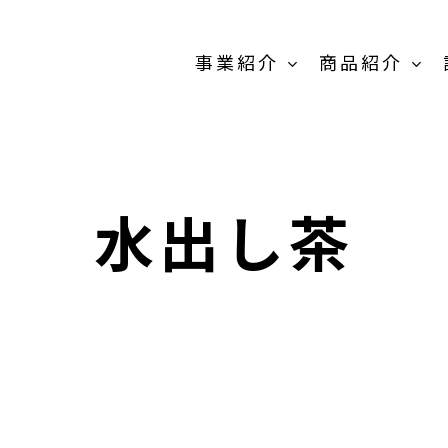
事業紹介
商品紹介
原料販売事
業
水出し茶
商品紹介-
OEM/PB開発事
業-TOP
卸売の事業
MEIKOパウダー
抹茶製
スティック
粉末茶