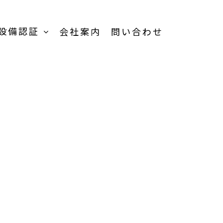
設備認証
会社案内
問い合わせ
TOP
受託加工事業-
TOP
受託内容一覧
品
製品