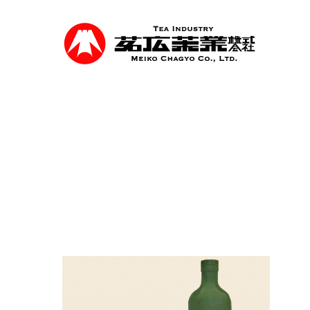
Skip
to
main
content
事業紹介
食品を軸に煎茶、抹茶等の茶類卸売、食品
を行っています。