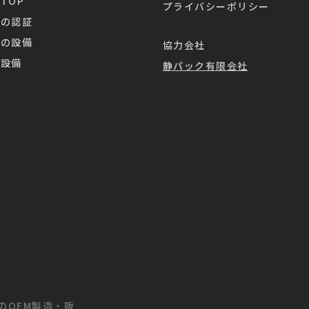
TOP
プライバシーポリシー
業の認証
業の設備
協力会社
造設備
静パック有限会社
茶のOEM製造・販