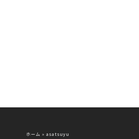
品
製品
ホーム
»
asatsuyu