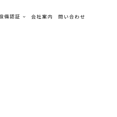
設備認証
会社案内
問い合わせ
TOP
受託加工事業-
TOP
受託内容一覧
品
製品