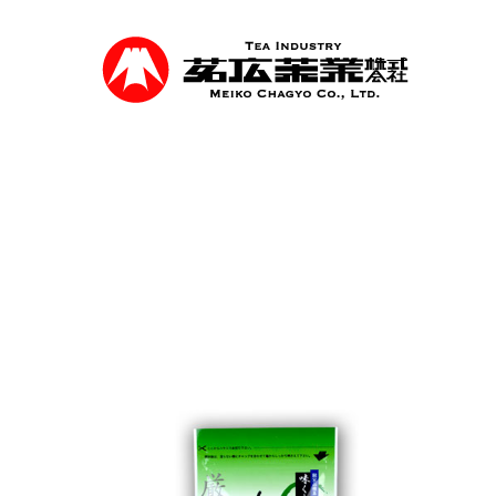
Skip
to
main
content
事業紹介
食品を軸に煎茶、抹茶等の茶類卸売、食品
を行っています。