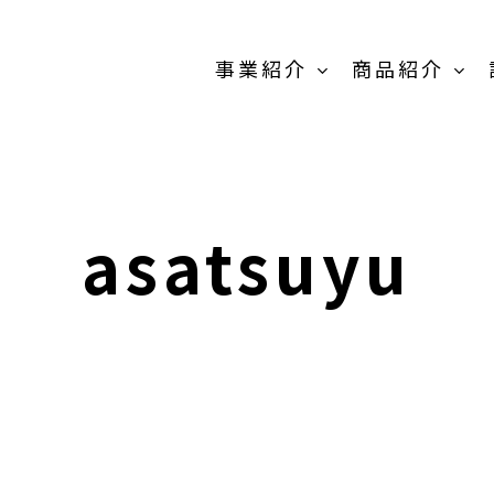
事業紹介
商品紹介
原料販売事
業
asatsuyu
商品紹介-
OEM/PB開発事
業-TOP
卸売の事業
MEIKOパウダー
抹茶製
スティック
粉末茶