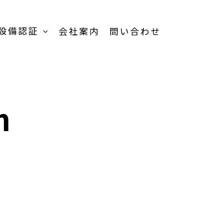
設備認証
会社案内
問い合わせ
n
TOP
受託加工事業-
TOP
受託内容一覧
品
製品