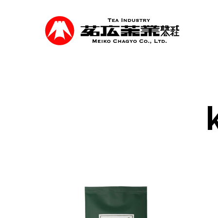
Skip
to
main
content
事業紹介
食品を軸に煎茶、抹茶等の茶類卸売、食品
を行っています。