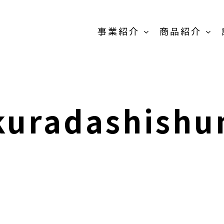
事業紹介
商品紹介
原料販売事
業
kuradashishu
商品紹介-
OEM/PB開発事
業-TOP
卸売の事業
MEIKOパウダー
抹茶製
スティック
粉末茶