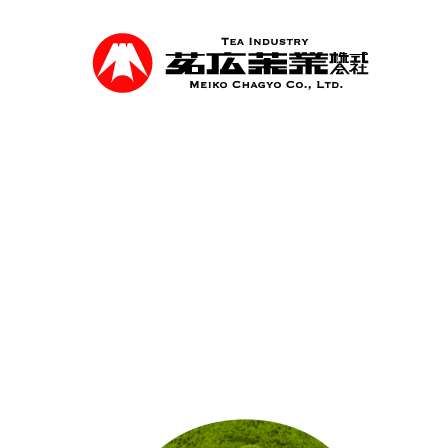
Skip
to
main
content
事業紹介
食品を軸に煎茶、抹茶等の茶類卸売、食品
を行っています。