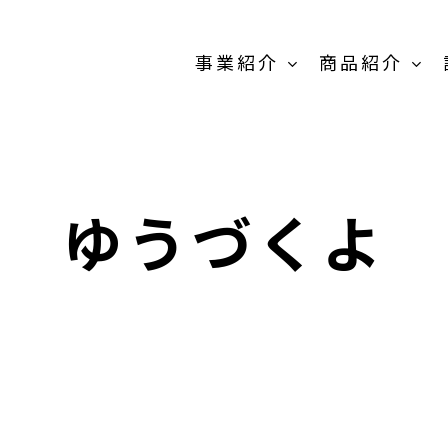
事業紹介
商品紹介
原料販売事
業
ゆうづくよ
商品紹介-
OEM/PB開発事
業-TOP
卸売の事業
MEIKOパウダー
抹茶製
スティック
粉末茶