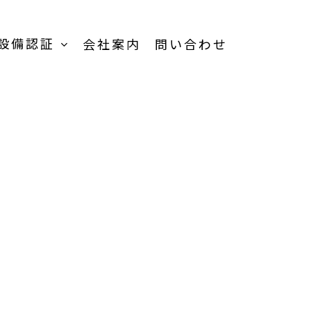
設備認証
会社案内
問い合わせ
TOP
受託加工事業-
TOP
受託内容一覧
品
製品