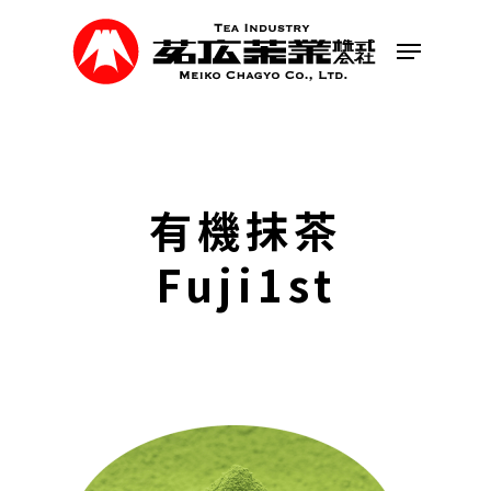
Skip
to
Menu
main
content
有機抹茶
Fuji1st