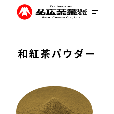
Skip
to
Menu
main
content
和紅茶パウダー