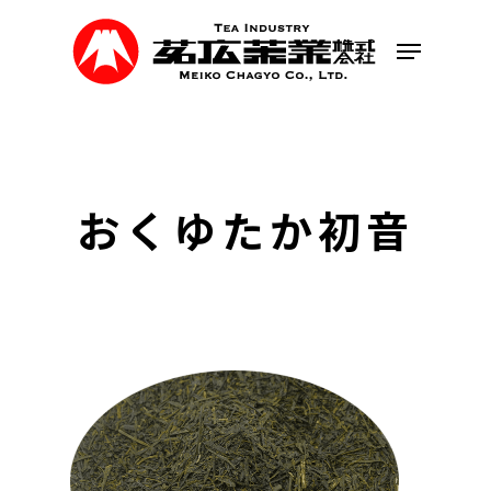
Skip
to
Menu
main
content
おくゆたか初音