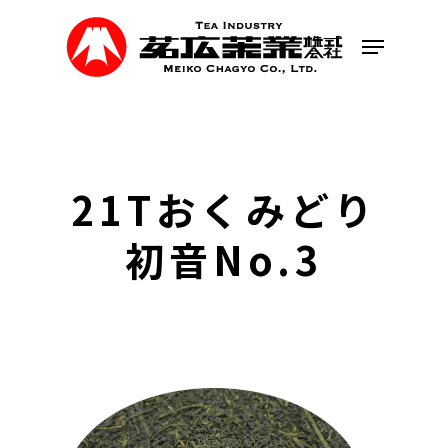
Skip
to
Menu
main
content
21Tおくみどり
初音No.3