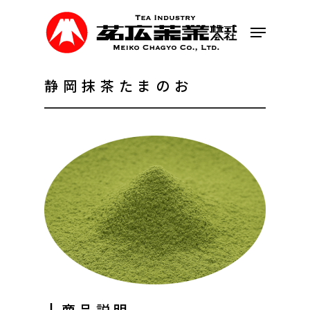
Skip
to
Menu
main
content
静岡抹茶たまのお
┃商品説明