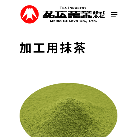
Skip
to
Menu
main
content
加工用抹茶