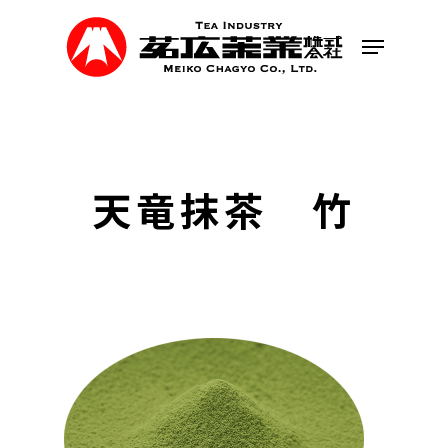
Skip
to
Menu
main
content
天竜抹茶 竹