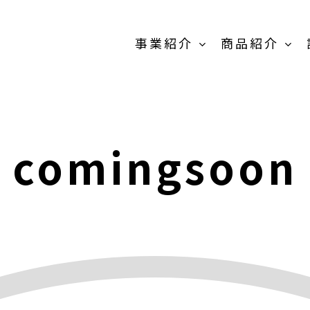
事業紹介
商品紹介
原料販売事
業
comingsoon
商品紹介-
OEM/PB開発事
業-TOP
卸売の事業
MEIKOパウダー
抹茶製
スティック
粉末茶