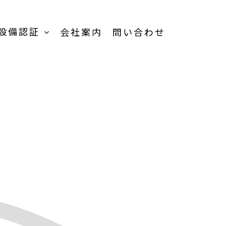
設備認証
会社案内
問い合わせ
TOP
受託加工事業-
TOP
受託内容一覧
品
製品