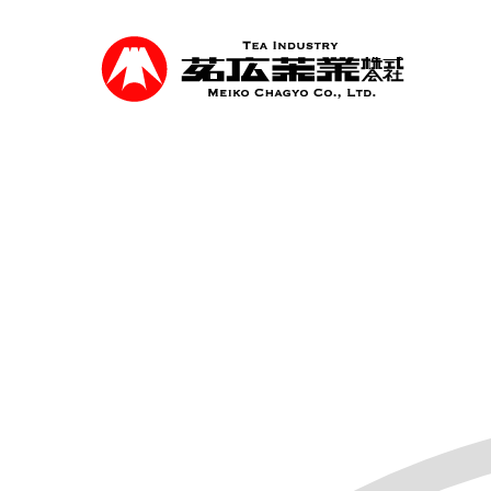
Skip
to
main
content
事業紹介
食品を軸に煎茶、抹茶等の茶類卸売、食品
を行っています。