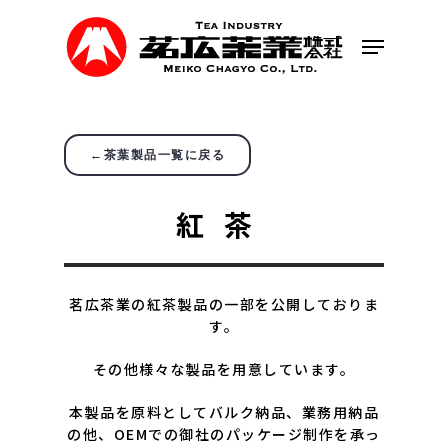
Skip
to
Menu
main
content
←茶葉製品一覧に戻る
紅茶
茗広茶業の紅茶製品の一部を公開しておりま
す。
その他様々な製品を用意しています。
本製品を原料としてバルク納品、業務用納品
の他、OEMでの御社のパッケージ制作を承っ