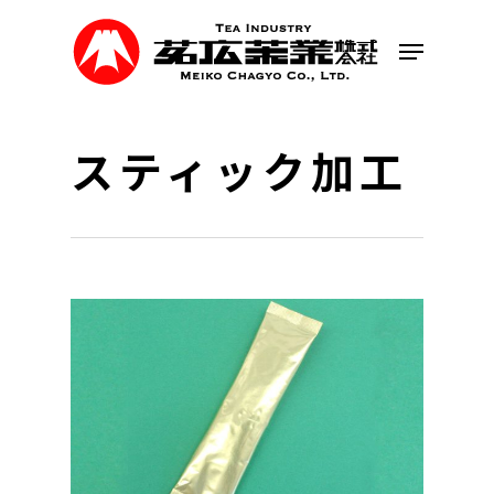
Skip
to
Menu
main
content
スティック加工