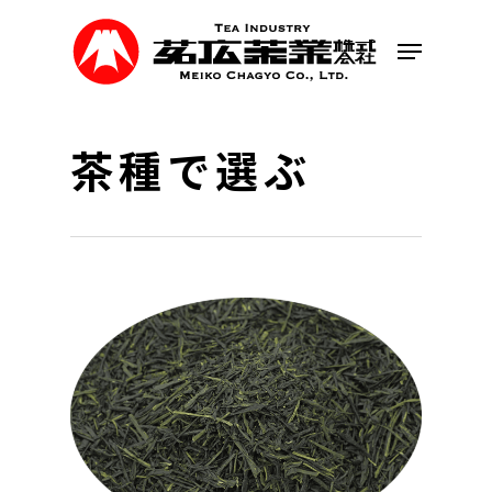
Skip
to
Menu
main
content
茶種で選ぶ