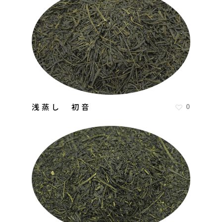
浅蒸し 初音
0