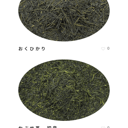
おくひかり
0
かぶせ茶 初音
0