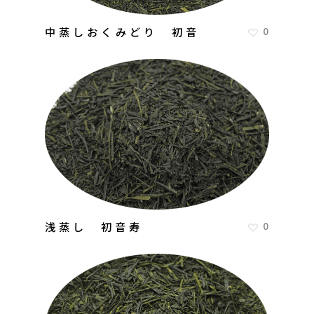
中蒸しおくみどり 初音
0
浅蒸し 初音寿
0