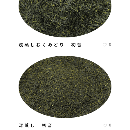
浅蒸しおくみどり 初音
0
深蒸し 初音
0