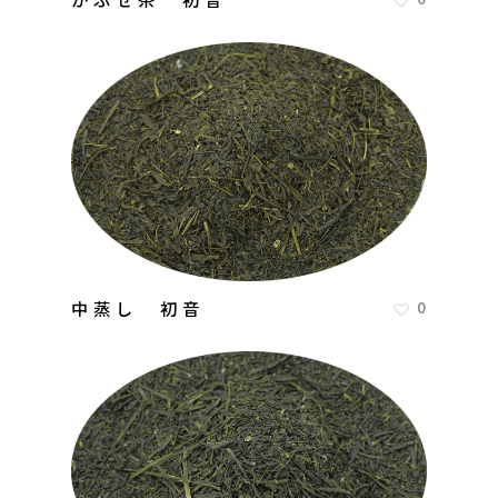
中蒸し 初音
0