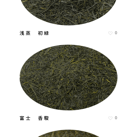
浅蒸 初緑
0
富士 香駿
0