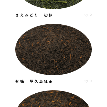
さえみどり 初緑
0
有機 屋久島紅茶
0