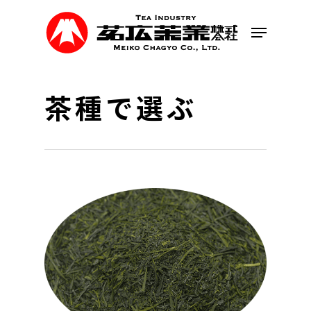
Skip
to
Menu
main
content
茶種で選ぶ