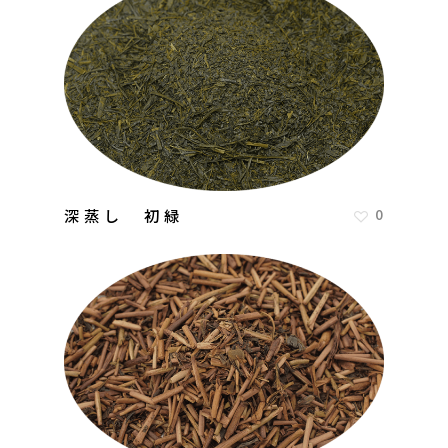
深蒸し 初緑
0