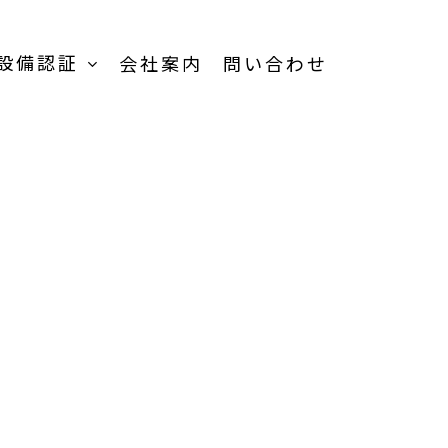
設備認証
会社案内
問い合わせ
TOP
受託加工事業-
TOP
受託内容一覧
品
製品