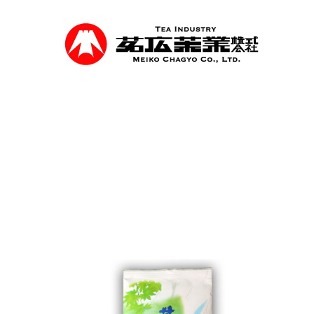
Skip
to
main
content
事業紹介
食品を軸に煎茶、抹茶等の茶類卸売、食品
を行っています。