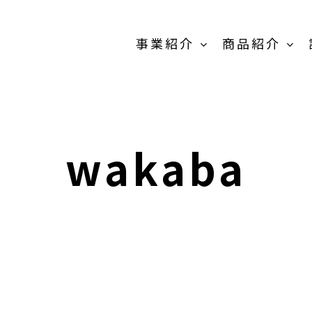
事業紹介
商品紹介
原料販売事
業
wakaba
商品紹介-
OEM/PB開発事
業-TOP
卸売の事業
MEIKOパウダー
抹茶製
スティック
粉末茶